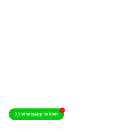
KVKK Aydınlatma Metnini
Okudum. Kabul ediyorum.
1
WhatsApp Sohbet
© Özel Ders İlanı - Bir Studio Licon Markasıdır. All Rights
Reserved.