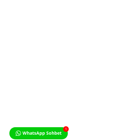
KVKK Aydınlatma Metnini
Okudum. Kabul ediyorum.
1
WhatsApp Sohbet
© Özel Ders İlanı - Bir Studio Licon Markasıdır. All Rights