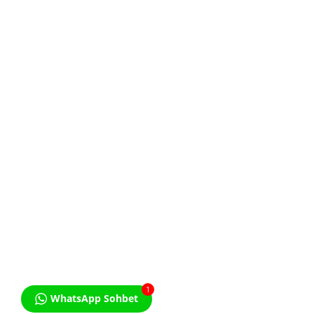
KVKK Aydınlatma Metnini
Okudum. Kabul ediyorum.
1
WhatsApp Sohbet
© Özel Ders İlanı - Bir Studio Licon Markasıdır. All Rights