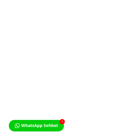
KVKK Aydınlatma Metnini
Okudum. Kabul ediyorum.
1
WhatsApp Sohbet
© Özel Ders İlanı - Bir Studio Licon Markasıdır. All Rights